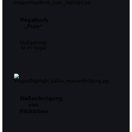
Regalkorb
„Pure“
Maßgefertigt
für Ihr Regal
Maßanfertigung
von
Filzkörben