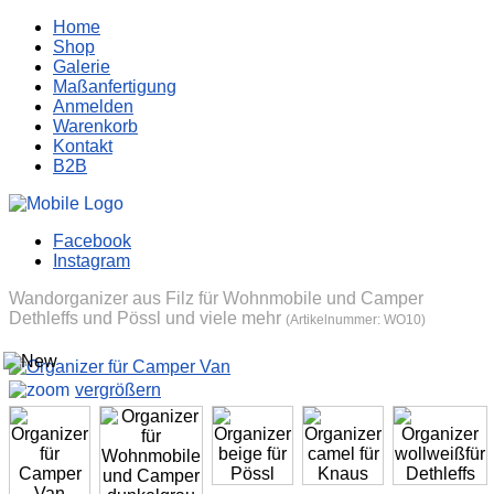
Home
Shop
Galerie
Maßanfertigung
Anmelden
Warenkorb
Kontakt
B2B
Facebook
Instagram
Wandorganizer aus Filz für Wohnmobile und Camper
Dethleffs und Pössl und viele mehr
(Artikelnummer:
WO10
)
vergrößern