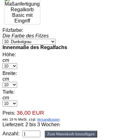
Filzfarbe:
Die Farbe des Filzes
Innenmaße des Regalfachs
Höhe:
cm
Breite:
cm
Tiefe:
cm
36,00 EUR
Preis:
inkl. 19 % MwSt.
zzgl.
Versandkosten
Lieferzeit: 2 bis 3 Wochen
Anzahl: