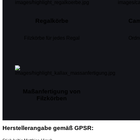
Regalkörbe
Cam
Filzkörbe für jedes Regal
Ordn
Maßanfertigung von
Filzkörben
Herstellerangabe gemäß GPSR: